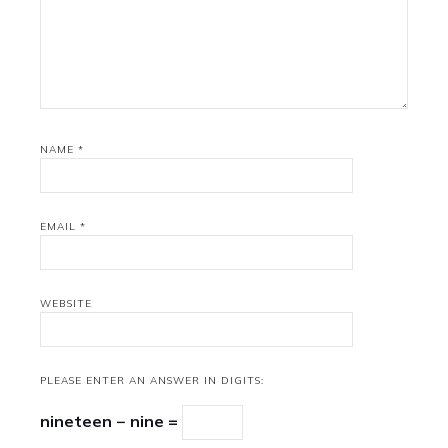
NAME
*
EMAIL
*
WEBSITE
PLEASE ENTER AN ANSWER IN DIGITS:
nineteen − nine =