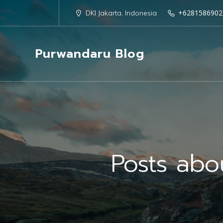
+6281586902
DKI Jakarta, Indonesia
Purwandaru Blog
Posts abo