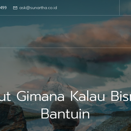
499
ask@sunartha.co.id
ut Gimana Kalau Bis
Bantuin