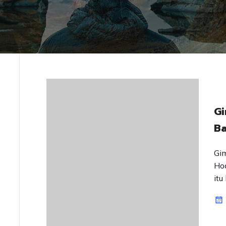
Gi
Ba
Gim
Hoa
itu