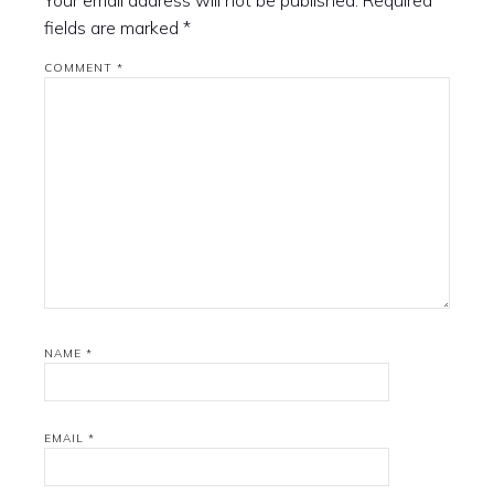
Your email address will not be published.
Required
fields are marked
*
COMMENT
*
NAME
*
EMAIL
*