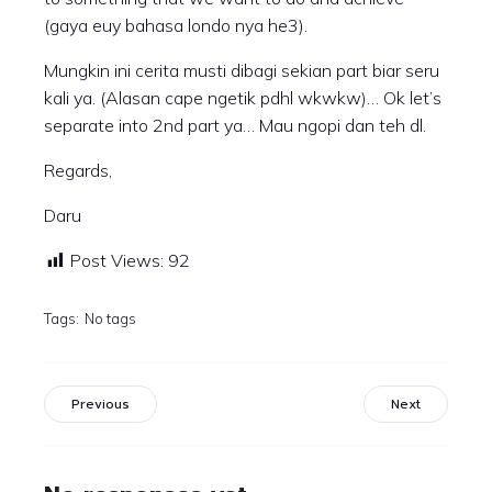
(gaya euy bahasa londo nya he3).
Mungkin ini cerita musti dibagi sekian part biar seru
kali ya. (Alasan cape ngetik pdhl wkwkw)… Ok let’s
separate into 2nd part ya… Mau ngopi dan teh dl.
Regards,
Daru
Post Views:
92
Tags:
No tags
Previous
Next