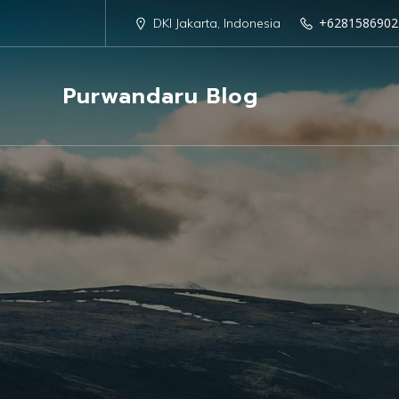
+6281586902
DKI Jakarta, Indonesia
Purwandaru Blog