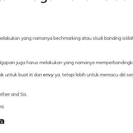
 melakukan yang namanya bechmarking atau studi banding istila
a. Ngapain juga harus melakukan yang namanya memperbanding
ak untuk buat iri dan
envy
ya, tetapi lebih untuk memacu diri sen
ther and Sis.
ya.
a