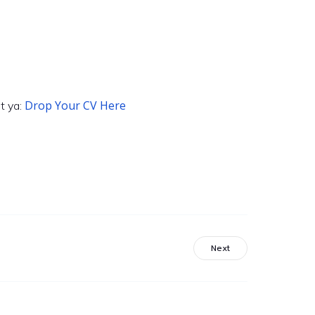
Drop Your CV Here
t ya:
Next