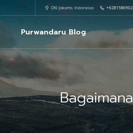
+6281586902
DKI Jakarta, Indonesia
Purwandaru Blog
Bagaimana