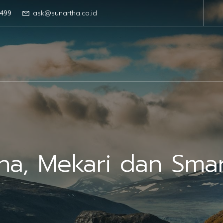
499
ask@sunartha.co.id
ha, Mekari dan Sma