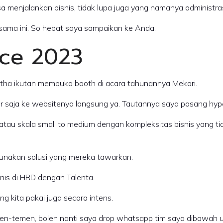
a menjalankan bisnis, tidak lupa juga yang namanya administra
 sama ini. So hebat saya sampaikan ke Anda.
nce 2023
rtha ikutan membuka booth di acara tahunannya Mekari.
r saja ke websitenya langsung ya. Tautannya saya pasang hyper
au skala small to medium dengan kompleksitas bisnis yang tidak
unakan solusi yang mereka tawarkan.
snis di HRD dengan Talenta.
g kita pakai juga secara intens.
men-temen, boleh nanti saya drop whatsapp tim saya dibawah un