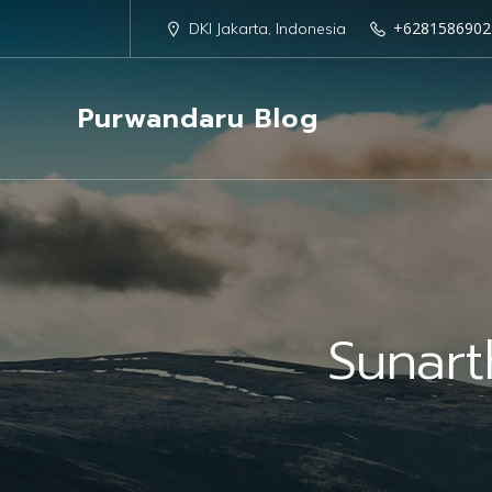
+6281586902
DKI Jakarta, Indonesia
Purwandaru Blog
Sunart